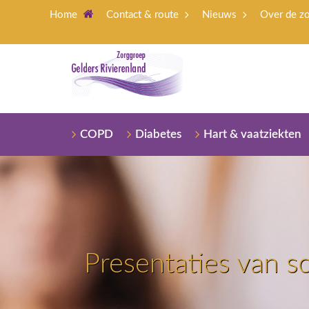
Home
Contact & route
Nieuws
Over de z
COPD
Diabetes
Hart & vaatziekten
Presentaties van s