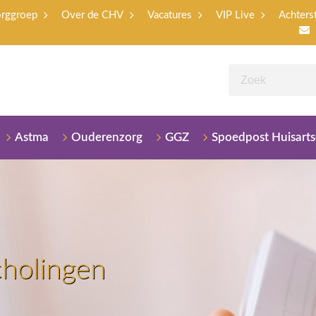
orggroep
Over de CHV
Vacatures
VIP Live
Achters
Astma
Ouderenzorg
GGZ
Spoedpost Huisart
cholingen