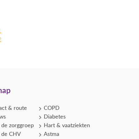
1
2
map
act & route
COPD
ws
Diabetes
 de zorggroep
Hart & vaatziekten
 de CHV
Astma