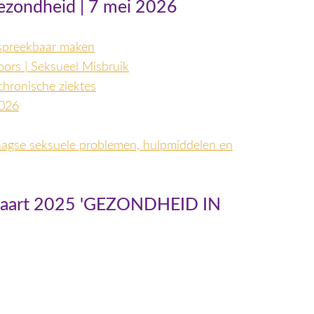
ezondheid | 7 mei 2026
espreekbaar maken
oors | Seksueel Misbruik
chronische ziektes
2026
daagse seksuele problemen, hulpmiddelen en
 maart 2025 'GEZONDHEID IN