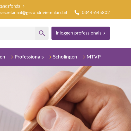
tandsfonds
secretariaat@gezondrivierenland.nl
0344-645802
Inloggen professionals
sen
Professionals
Scholingen
MTVP