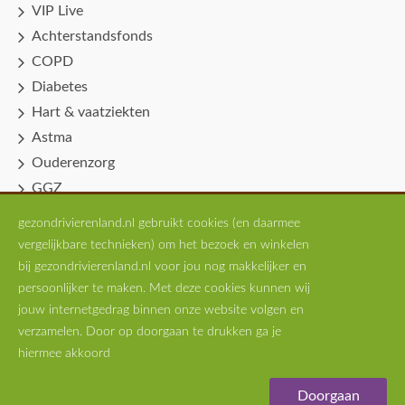
VIP Live
Achterstandsfonds
COPD
Diabetes
Hart & vaatziekten
Astma
Ouderenzorg
GGZ
Spoedpost Huisartsen
gezondrivierenland.nl gebruikt cookies (en daarmee
Professionals
vergelijkbare technieken) om het bezoek en winkelen
Scholingen
bij gezondrivierenland.nl voor jou nog makkelijker en
persoonlijker te maken. Met deze cookies kunnen wij
MTVP
jouw internetgedrag binnen onze website volgen en
verzamelen. Door op doorgaan te drukken ga je
hiermee akkoord
Copyright © 2026 -
Privacy
Disclaimer
Website:
Van Suilichem Communicatie BV
Doorgaan