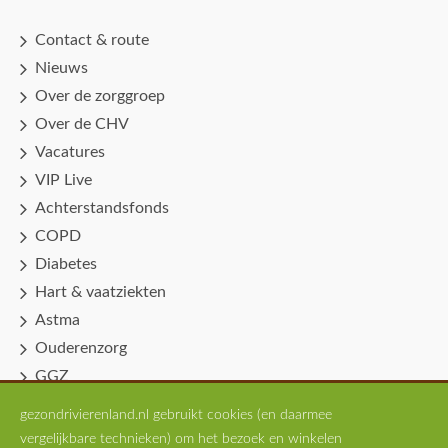
Contact & route
Nieuws
Over de zorggroep
Over de CHV
Vacatures
VIP Live
Achterstandsfonds
COPD
Diabetes
Hart & vaatziekten
Astma
Ouderenzorg
GGZ
Spoedpost Huisartsen
gezondrivierenland.nl gebruikt cookies (en daarmee
Professionals
vergelijkbare technieken) om het bezoek en winkelen