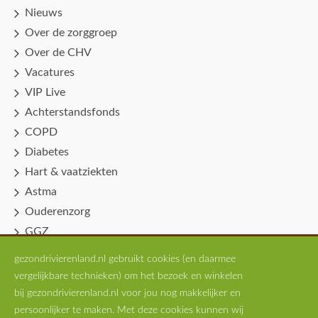
Nieuws
Over de zorggroep
Over de CHV
Vacatures
VIP Live
Achterstandsfonds
COPD
Diabetes
Hart & vaatziekten
Astma
Ouderenzorg
GGZ
Spoedpost Huisartsen
gezondrivierenland.nl gebruikt cookies (en daarmee
Professionals
vergelijkbare technieken) om het bezoek en winkelen
Scholingen
bij gezondrivierenland.nl voor jou nog makkelijker en
persoonlijker te maken. Met deze cookies kunnen wij
MTVP