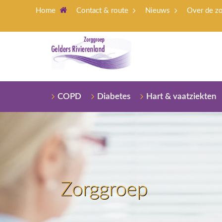
Home
Contact & route
Nieuws
Over de z
COPD
Diabetes
Hart & vaatziekten
Zorggroep