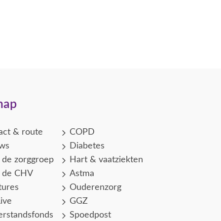
map
act & route
COPD
ws
Diabetes
 de zorggroep
Hart & vaatziekten
 de CHV
Astma
tures
Ouderenzorg
ive
GGZ
erstandsfonds
Spoedpost