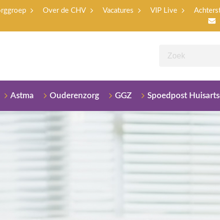
orggroep
Over de CHV
Vacatures
VIP Live
Achters
Astma
Ouderenzorg
GGZ
Spoedpost Huisart