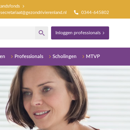
tandsfonds
secretariaat@gezondrivierenland.nl
0344-645802
Inloggen professionals
sen
Professionals
Scholingen
MTVP